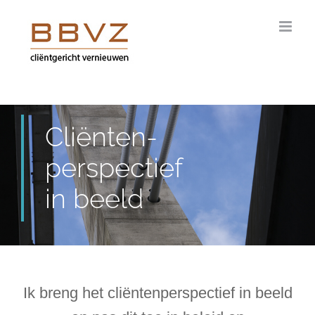
Ga
naar
inhoud
Cliënten-
perspectief
in beeld
Ik breng het cliëntenperspectief in beeld